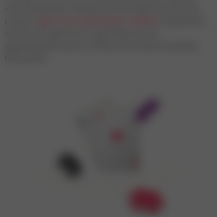
extra hoge prijzen. Indien je een inzet plaats op de bonus
positie in
Age of het Gods Bonus roulette
ontgrendel je
een slot mini-game met 3 gratis spins met een
gegarandeerde winst van 100x je inzet indien het balletje
hierop landt.