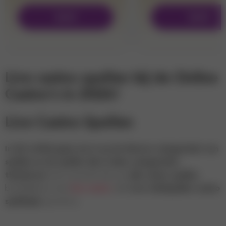
Speel
Speel
Live casino spellen bij de Online
Casino's in 2026!
Live Casino Spellen
In dit artikel gaan we in op de diverse categorieën van
spellen en de spellen die in deze categorieën
thuishoren.
Een overzicht dus van
alle casino spellen
beschikbaar in een
live casino
, alle
Live tafelspellen casino
spelletjes
op een rij.