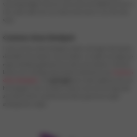
vermenigvuldigd. Hiervoor zet je eerst wel dubbel je inzet in.
Het casino dekt zich voor deze extra inzet in voor de extra
winst.
Common draw blackjack
In de Common draw blackjack variant ontvangen alle spelers
dezelfde twee kaarten van de dealer. Je maakt vervolgens je
eigen beslissing gebaseerd op deze twee kaarten. Hierdoor
kunnen een oneindig aantal spelers deelnemen aan
Common
draw blackjack
. De
spelregels
zijn verder gelijk aan die van
het basisspel. Het voordeel is dat je nooit op een lege plek
aan tafel hoeft te wachten plus dat je gewoon je eigen
strategie kan volgen.