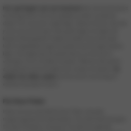
Het spel begint met een basisinzet
die ook wel de layout
wordt genoemd. Dit moet gedaan worden voordat de
dealer ‘No more bets’ aankondigt. Gebeurt dit niet, dan doe
je niet mee aan het spel. Elke speler krijgt vervolgens vijf
kaarten blind gedeeld. Nadat de dealer zijn eerste kaart
heeft omgedraaid mogen de spelers naar de eigen kaarten
kijken. Vervolgens kan de speler kiezen om de inzet te
verhogen of om te folden of passen. Wanneer alle spelers
zijn geweest toont de dealer zijn overige vier kaarten.
De
dealer kan alleen spelen
met een aas en een koning of
wanneer een paar te zien is.
Pai Gow Poker
Poker met een twist! Bij Pai Gow Poker is de joker
toegevoegd aan het deck kaarten. Een deck heeft dus geen
52 maar 53 kaarten in dit geval. De joker kan gebruikt