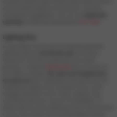
dus speelt hij alleen tegen de bank. Andere spelers zetten in
op de verwachte uitkomst van de shooter, er zijn hierin
verschillende mogelijkheden. Lees voor een
uitgebreide
speluitleg
ons artikel speciaal gewijd aan
Live Craps
.
Lighting Dice
En daar hebben we hem weer! De bekende spannende
Lightning variant op
een klassiek spel
van Evolution
Gaming. De versie die top spanning en top winsten
genereert. Je maakt bij
Lighting dice
kans om je inzet tot
wel 1000x te verhogen.
Het spel wordt begeleid door
een game host
die 3 dobbelstenen laat gooien door de
zogenaamde Lighting Tower. Als speler zet je in op de
mogelijke uitkomsten van de 3 stenen, waarbij er weer
verschillende optie zijn, er zijn wel 16 inzetplekken. De
bliksem slaat toe op een willekeurig nummer. Valt dit nummer
en win je, dan wordt je inzet vermenigvuldigd en dat kan