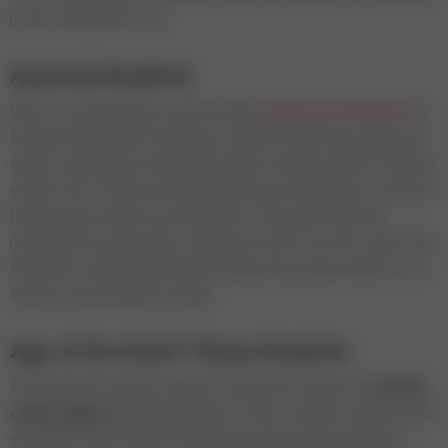
je niet onbekend voor.
American Roulette
Wat is nu eigenlijk het verschil tussen
American Roulette
en
Europees Roulette? American roulette heeft twee groene 0
vakjes, namelijk 0 en 00 en Europees roulette heeft er slechts
eentje, de 0. Indien het balletje hierop terechtkomt, wint het
huis en geen enkele van de spelers. Een speler kan hier
namelijk niet op inzetten, dit is pure winst voor het casino. Bij
American roulette heeft het huis dus een grotere kans om te
winnen en jij als speler minder.
Age of the Gods™ Bonus Roulette
Deze laatste roulette variant is wederom eentje van
de live
casino game
provider Playtech. Deze roulette variant heeft
een Age of the Gods™ bonusspel waar je kans maakt op