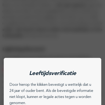
Banco voor de bank of dealer. In
dit spel speel je
tegen de
dealer en je hebt 3 inzetmogelijkheden, je kunt inzetten op
de bank, op jezelf of op gelijkspel. Het doel is om zo dicht
mogelijk bij de 9 punten te komen. De puntentelling is echter
anders dan bij de meeste andere kaartspelletjes en live
tafelspellen
, let dus wel even op.
Lightning Baccarat
In navolging van de Lighting Roulette en de Lightning
Blackjack is Evolution op de markt gekomen met de
Lighting Baccarat
en dit werkt ongeveer hetzelfde.
Leeftijdsverificatie
Voordat het spel begint treft de bliksem een aantal kaarten
en krijgen deze kaarten een multiplier (2x,3x, 4x, 5x of 8x)
Door hierop the klikken bevestigt u wettelijk dat u
toegekend. Indien deze kaart wordt
gespeeld
, geldt de
24 jaar of ouder bent. Als de bevestigde informatie
vermenigvuldiger en dit kan je winst behoorlijk verhogen! Dit
niet klopt, kunnen er legale acties tegen u worden
geldt zeker indien er bijvoorbeeld twee kaarten met een
genomen.