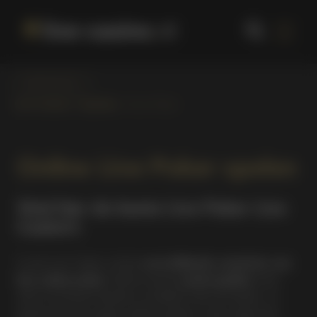
Ad Disclosure
Live Casino
Spellen
Live Poker
Online Live Poker spelen
Vind hier de beste Live Poker Live
Casino’s
In een Live Casino vind je
verschillende varianten van
live online poker
. Bij de meeste
pokerspellen
is het
doel om betere kaarten te hebben dan de dealer. Je
speelt dus niet tegen andere spelers, maar tegen het