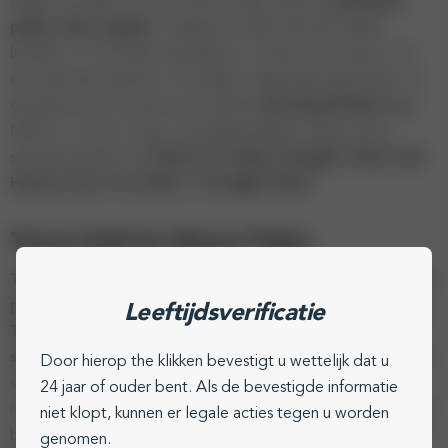
tegen de dealer. Je kunt deze variant zeker bij
de beste
poker sites spelen
. Ongeacht welke hand de dealer
bereikt, is er een kans de jackpot te winnen als je kiest voor
de optionele side bet. De jackpot stijgt elke spelronde, tot
die gewonnen wordt als een speler
een Royal Flush
krijgt.
Maar er is meer! Je kan ook jackpotprijzen winnen door
speciale handen als
Three of a Kind
,
Straight
,
Flush
,
Full
House
,
Four of a Kind
en
Straight Flush
.
Texas hold’em Bonus Poker
Texas Hold'em Bonus Poker is een vorm van live online
poker die gebaseerd is op de traditionele multi-player
Leeftijdsverificatie
Texas Hold'em Poker
, die je bij
alle beste poker online
sites
kunt spelen. Maar in plaats van tegen andere spelers te
Door hierop the klikken bevestigt u wettelijk dat u
spelen, spelen alle spelers tegen het huis. Er is ook geen
24 jaar of ouder bent. Als de bevestigde informatie
inzet mogelijk na
de River kaart
. Er zijn ook twee extra side
niet klopt, kunnen er legale acties tegen u worden
bets: de Bonus bet en de First Five Progressive Jackpot bet.
genomen.