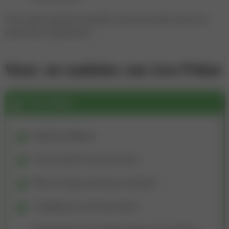
Het is geen garantie natuurlijk, maar houd zeker deze live
poker tips in gedachten!
Voor- en nadelen van Live Poker
Voordelen
Altijd beschikbaar
Je kunt spelen met een bonus
Met een lage inzet kan je al spelen
Toegang tot veel toernooien