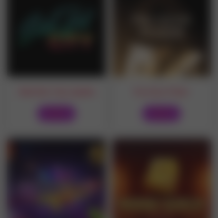
Side Bet City Spelen
Pai Gow Poker
Speel
Speel