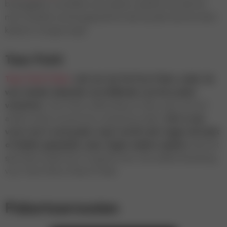
belangrijkste verschillen met andere varianten zijn dat het
met 2 handen wordt gespeeld en dat de joker aan het deck
kaarten is toegevoegd.
Teen Patti
Teen Patti Poker
valt net als Pai Pow Poker onder de
wat minder bekende verschillende soorten poker
varianten.
Teen Patti is afkomstig uit India, waar ook wel
andere poker soorten hun oorsprong vinden.
Het is een
vorm van 3 card poker maar wordt niet tegen de bank
of dealer gespeeld, maar tegen andere spelers.
Aan het
spel doen tussen de 3-6 spelers mee. Een andere benaming
voor Teen Patti is Flush of Flash.
Pokertoernooien