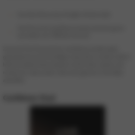
Een Ante Bonus als je Straight of beter haalt
Pair Plus en Six Card Bonus inzetten die kans geven
op winsten van 1000 keer de inzet.
Zowel de Pair Plus als de Six Card Bonus worden apart
geëvalueerd van het hoofdspel, dus je kan ze winnen zelfs al
heeft de dealer betere kaarten! Je kunt deze variant in de
meeste live casino poker online sites gewoon in de lobby
aantreffen.
Caribbean Stud