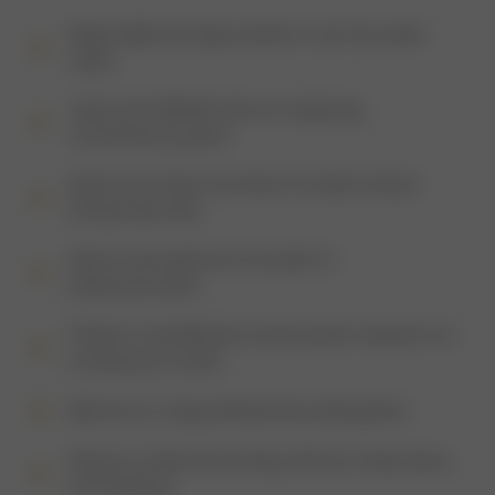
Begin altijd met lage inzetten in een live poker
casino
Laat je niet afleiden door je omgeving,
concentreer je goed
Speel nooit als je moe bent of onder invloed,
houd je kop erbij
Speel zowel gewone live poker al
pokertoernooien
Probeer verschillende soorten poker varianten om
ervaring op te doen
Kijk mee en volg professionele pokerspelers
Neem je verlies als een king, dit hoort erbij, laat je
niet frustreren