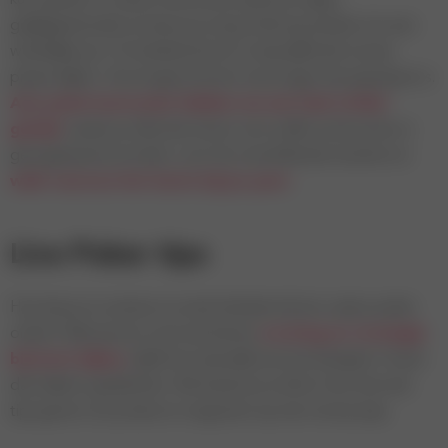
gelijkgestemden en kan je je weg omhoog werken tot een
werkelijke pro. En hierbij komen er natuurlijk hele mooie
prijzen kijken. Hoe hoger je komt, hoe hoger de prijzenpot is.
Aan pokertoernooien hebben we een heel artikel
gewijd
, waarin je alles kan lezen over welke toernooien er
georganiseerd worden, over de verschillende inzetten en
welk toernooi het beste bij jou past.
Live Poker tips
Hoe kan je nu winnen en winst behalen bij live casino poker
online? Alhoewel er wel wat kennis,
ervaring en strategie
bij komt kijken,
blijft het natuurlijk wel een kansspel. Houd
dat altijd in gedachten. We kunnen je echter toch wel wat
tips geven om je kans te vergroten op een mooie prijs.