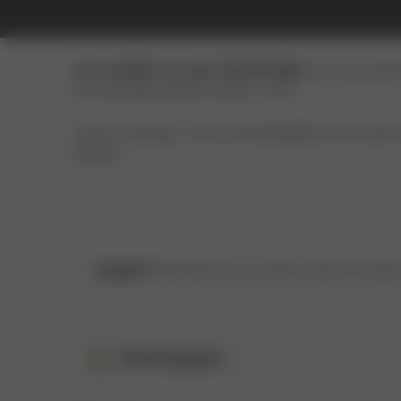
Live wedden op sportwedstrijden
is op een aant
het natuurlijk ook een manier om de
ning te verhogen. Het is wel belangrijk om te weten 
sporten.
Opgelet!
Deelname voor online casino bonussen
Inhoudsopgave