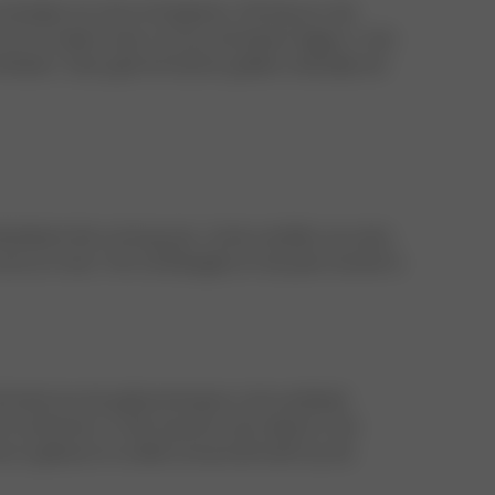
jn extraatje om mee te beginnen. Die kan je in de
it te zoeken waar voor jou de kansen liggen. In de
behalen. Daar gaat het bij het gokken natuurlijk wel
balduels die nu bezig zijn. Je kan wedden op winst,
es en meer. Het is belangrijk om de juiste tactiek te
e hand van de gebeurtenissen in de wedstrijd.
 wel voorkomen. In dat opzicht is het daarom ook
at er gebeurt en welke invloed dit heeft op de