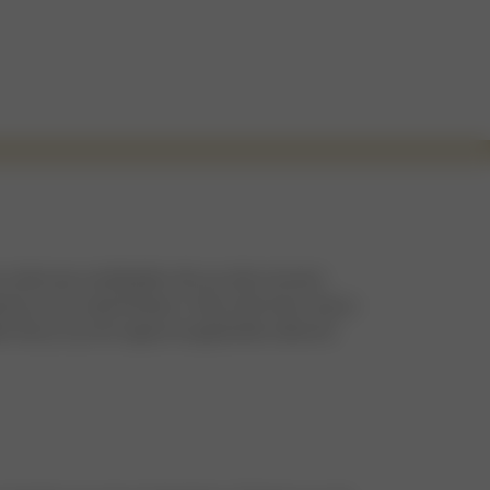
 reeks aan wedstrijden die op dat moment
 jou een aantal kansen. Als je slim bent, kan je
ien kan je op de tegenovergestelde uitkomst