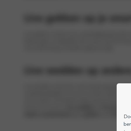
Live gokken op je sma
Live gokken is mede ook zo aantrekkelijk geworden o
kansen gaan in wedstrijden die op dat moment bezig 
zich ermee bezig te houden tegenwoordig.
Live wedden op ander
Live wedden wordt door veel mensen geassocieer
voetbalwedstrijden om op in te zetten vaak bovenaan 
op live duels. Ook allerlei andere sporten kunnen 
sporten te noemen.
Live wedden
op
Formule
1
wed
andere evenementen
gaan
gokken
zoals
Euro Vi
Doo
ben