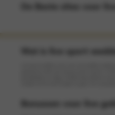
De Beste sites voor l
Wat is live sport wed
Live sport wedden is een vorm van wedden waarbij je 
gespeeld worden aan waarop je kunt inzetten. Omdat h
gemakkelijk een veilige weddenschap afsluiten wann
wedden als het slecht begint te gaan. Dit is natuurl
Bonussen voor live go