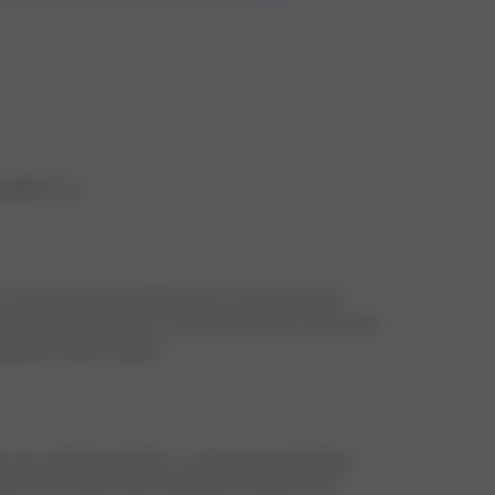
rijkste op.
je ziet een ploeg achterstaan, maar wel beter
 er zijn direct benutten. Dat komt mede ook omdat
jtende thriller maken!
ak extra diensten bieden. Sommige bookmakers
zien en rondom die wedstrijd ook direct live