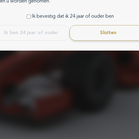
en u worden genomen.
Ik bevestig dat ik 24 jaar of ouder ben
Ik ben 24 jaar of ouder
Sluiten