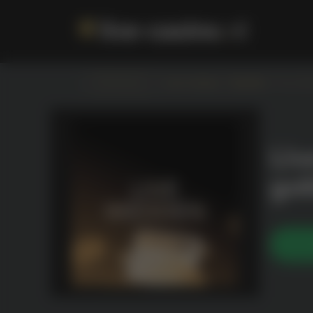
Live Casino
Spellen
Live W
Ad Disclosure
Liv
go