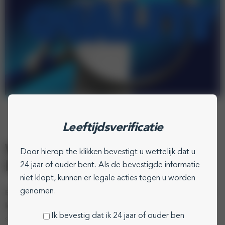
(Image:
Pixabay
| © Gerd Altmann)
Leeftijdsverificatie
Waar kun je de beste live
Door hierop the klikken bevestigt u wettelijk dat u
baccarat websites vinden?
24 jaar of ouder bent. Als de bevestigde informatie
niet klopt, kunnen er legale acties tegen u worden
genomen.
Er zijn online zo veel plaatsen waar je online baccarat
kunt spelen
wat erg verwarrend kan zijn voor een nieuwe
Ik bevestig dat ik 24 jaar of ouder ben
speler. Het is van groot belang dat je een goed en