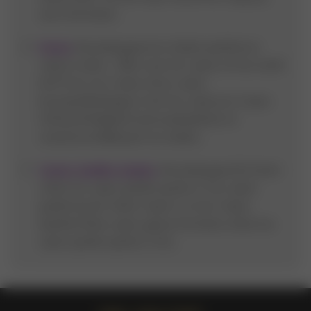
wat is het beste...
Home
InhoudsopgaveLive dealer spellenLive
casino’s online – Wat is een live casino en hoe werkt
het?Over Live-Casino.nlLive casino
bonussenBetalingen in het live casinoLive Casino
SoftwareVeiligheid, betrouwbaarheid, en
verantwoordelijk spel Live dealer...
Casino Spellen Spelen
InhoudsopgaveDe beste
online live casino spellen spelen in Live casino
spellen bij de Online Casino's in !Live Casino
SpellenOnline casino games De beste online live
casino spellen spelen in Het...