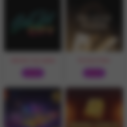
Side Bet City Spelen
Pai Gow Poker
Speel
Speel