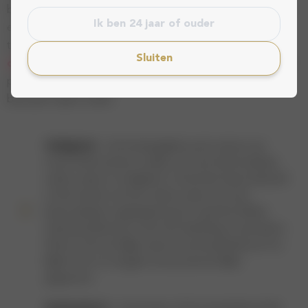
betrouwbaar online casino uitkiest om te spelen om je geld
Ik ben 24 jaar of ouder
en persoonlijke gegevens te beschermen. Wij hebben een
team van experts die je zult vertellen hoe je
de perfecte
Sluiten
online casino
vindt die bij je past. Hieronder zijn een aantal
punten waar je op moet letten wanneer je een nieuwe
baccarat casino zoekt:
Veiligheid
– Het belangrijkste punt waar je op
moet letten bij het zoeken van een betrouwbaar
online casino is veiligheid. Controleer bijvoorbeeld
of de licentie van het online casino van een
betrouwbaar organisatie komt zoals het Malta
Gaming Authority of de UK Gambling Commission.
Neem ook een kijkje naar het privacybeleid om te
kijken hoe ze omgaan met je persoonlijke
gegevens.