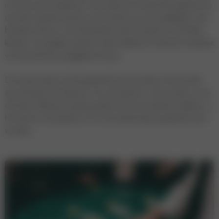
is en hun inzet plaatsen in het daarvoor bestemde gebied op
de tafel. Spelers kunnen ook inzetten op een gelijkspel, wat
betekent dat ze veronderstellen dat de speler en de Bank
kaarten van gelijke waarde zullen hebben en dat het resultaat
van de hand een gelijkspel zal zijn.
De eerste kaart wordt gedeeld aan de speler, de tweede
aan de bank, de derde is voor de speler, en de vierde is voor
de bank. Wanneer beide partijen hun twee kaarten hebben, is
het tijd om te bepalen of er een derde kaart gedeeld moet
worden.