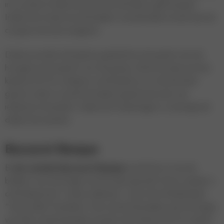
in te zetten totdat de inzet van de bank is geëvenaard.
Indien het totaal van de bankier overschreden wordt, kan de
croupier de inzet weigeren.
Daarna worden de kaarten gedeeld en de speler met de
hoogste inzet speelt voor de groep. Als het totaal van hun
kaarten 8 of 9 is, draaien ze de kaarten om. Als de hand
groter is dan 9, wordt de dealer geacht de inzet van
iedereen te betalen. Indien het totaal lager is, ontvangt de
dealer de inzetten.
Baccarat Banque
Bij
de variatie Baccarat Banque
wordt de rol van de
bankier voor het begin van het spel geveild. Deze variatie is
ook bekend als “a deux tableaux”, wat in het Nederlands
“twee tafels” betekent. Hier wordt de bankier aan het begin
van elke ronde bepaald, terwijl in de Chemin de Fer variatie