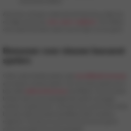
inzetvereiste hebben.
Als je liever zelf geen onderzoek wilt doen kun je altijd ook
een kijkje nemen naar
onze casino toplijsten
. Hier hebben
onze experts de beste casino’s op een rijtje voor jou gezet.
Bonussen voor nieuwe baccarat
spelers
Online casino’s bieden spelers vaak
verschillende bonussen
aan wanneer ze bij hun spelen. Voor de nieuwe spelers zijn er
bijna altijd
welkomstbonussen
beschikbaar. Deze bonussen
bestaan vaak uit extra speelgeld die spelers ontvangen
wanneer ze geld storten. Controleer dus vooraf of het online
baccarat casino bonussen beschikbaar heeft voordat je
registreert. Het kan je account een enorme boost geven
wanneer je begint met extra speelgeld.