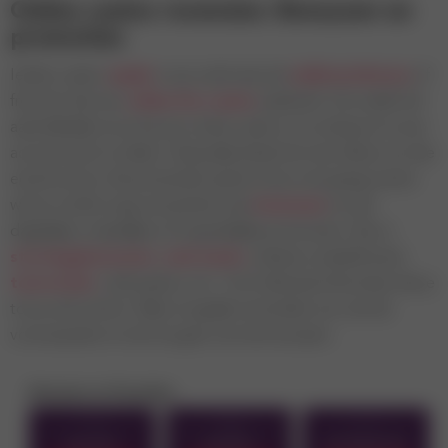
Online casino recensies: Bonussen en
promoties
Iedere casino
speler
is op zoek naar de
welkomstbonus
of
free bet die een
online live casino
aanbiedt. Dit maakt het
aantrekkelijk om je bij een online casino in te schrijven en een
account aan te maken. Natuurlijk draait het niet alleen om die
eerste bonus. Als potentiële speler wil je ook graag weten
wat je verder mag verwachten aan
bonussen
en aan
dagelijkse, wekelijkse of maandelijkse promoties. Zijn er
stortingsbonussen
,
cash backs
, rebates, leaderboard,
toernooien
, cash prijzen, etc. Toch allemaal informatie die je
tot je wilt nemen. Waar mogelijk vermelden we ook de
voorwaarden en de hoogtes van de bonussen.