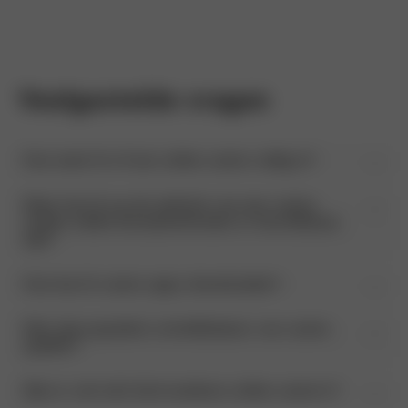
Veelgestelde vragen
Hoe weet ik of een online casino veilig is?
Waar kan ik op de website van een casino
vinden welke betaalmethoden er beschikbaar
zijn?
Hoe kan ik casino apps downloaden?
Wat zijn populaire ontwikkelaars van casino
spellen?
Zijn er ook niet betrouwbare online casino’s?