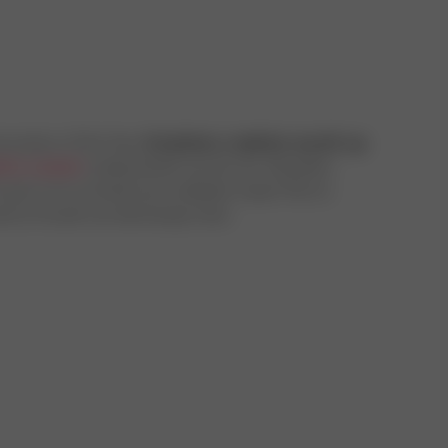
novation of the Year.
Evolution roulette wordt op
tte variant
onderscheidt van de rest. Bij iedere
 spel over en biedt een multiplier tussen 50x en
inst en houdt van dat beetje meer.