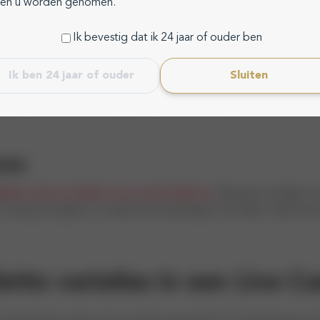
en u worden genomen.
 Frans roulette. Houd dit in gedachten als je echt voor de hoogst
Ik bevestig dat ik 24 jaar of ouder ben
Roulette Casino
Ik ben 24 jaar of ouder
Sluiten
etrouwbaar online casino
te kiezen waar je je account aanmaak
k spel. Gebruik onze toplijsten om de beste legale online casino’
ven
lletje waar je plezier aan moet beleven.
Bepaal je budget en g
 te lang doorgaat en verkeerde beslissingen zal maken. Speel dus
ette variaties in een Live Ca