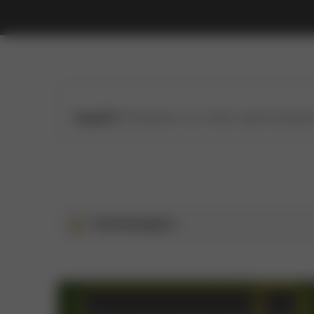
Opgelet!
Deelname voor online casino bonussen
Inhoudsopgave