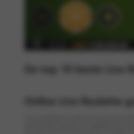
De top 10 beste Live R
Online Live Roulette g
Het is verstandig om vooraf eerst het spel goed onde
casino’s bieden de spelers de mogelijkheid aan om het
hier gratis online live roulette spelen en meekijken