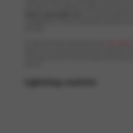
Tegenwoordig kan het roulettespel niet alleen in 
niet alleen op een desktop of tablet maar ook op 
talloze casinospellen aan
. De roulette spellen zij
mogelijkheden. Zo kan de speler bijvoorbeeld met 
gevolgd.
Dit alles wordt bijvoorbeeld door een
Live Casino
segment en er zijn maar weinig andere aanbieders d
de proppen waar de meest doorgewinterde speler dan 
ook toe.
Lightning roulette