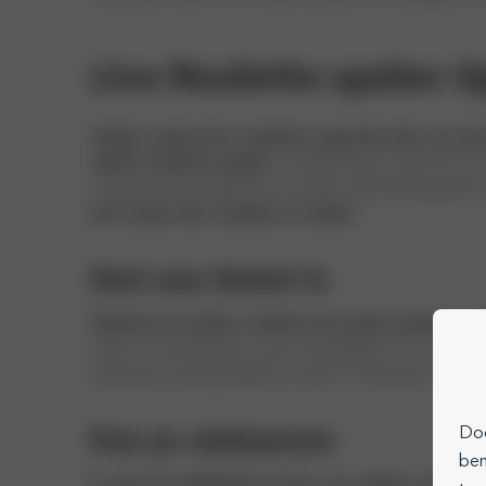
Live Roulette spelen ti
Online casino live roulette mag dan één van d
online roulette spelen
. Ondanks dat ze alle wil v
ze gewoon hun geld uit en hopen dat blind geluk hen
het casino live roulette te halen
.
Stel een limiet in
Wanneer je online roulette live gaat spelen is he
maar een winstlimiet is ook verstandig om in te stel
rekening ontvangt blijft het leuk! Of misschien is het 
Doo
Ken je winkansen
ben
Er zijn verschillende versies van online roulett