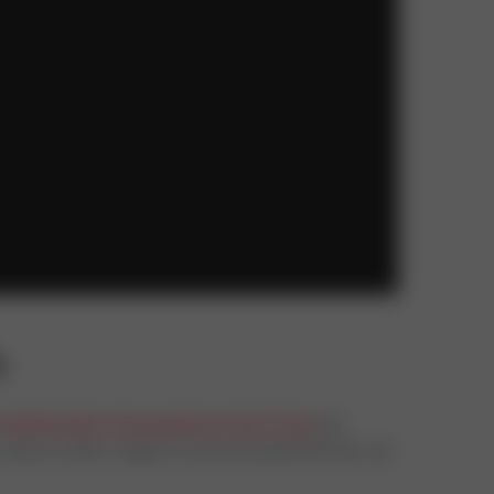
n
Nederlandse Kansspelautoriteit (Ksa)
de
e casino’s zullen volgen en deze betaalmethode ook