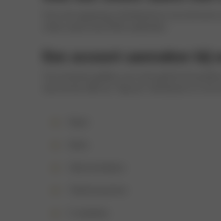
Door de regulering in Nederland en met de komst v
online casino’s die iDEAL aanbieden.
Een account aanmaken bij 
Om te kunnen gokken voor echt geld (of de spellen
naar de site, klikt op “Sign up” (inschrijven), en vul
Naam
Adres
Geboortedatum
Telefoonnummer
E-mailadres