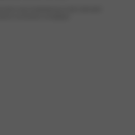
aar direct naar je bankrekening worden uitbetaald
voorkomt onverwachte vertragingen.