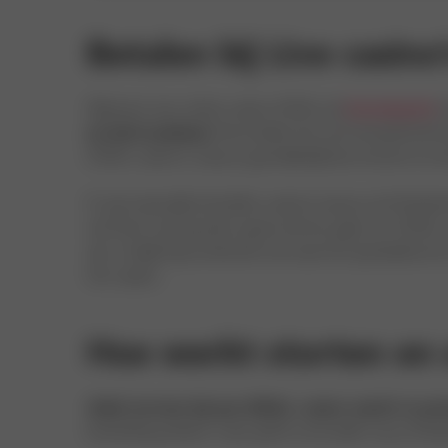
Betalen bij Live casin
Wanneer een online casino iDEAL als
betaaloptie
h
en betrouwbaar.
Bovendien het een betaalmethod
iDEAL casino’s, waar je gemakkelijk kan storten en 
Er zijn natuurlijk tientallen casino’s waar je als Ned
wel heel veel goede opties als het gaat om iDEAL c
zijn. Je kijkt bijvoorbeeld ook naar het spelaanbo
live casino.
Hoe werkt storten en 
Geld storten bij een iDEAL casino werkt in pri
bestelling plaatst, maar geld overmaakt van je Nede