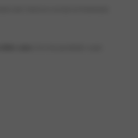
dse markt. Hierboven is een lijst met Nederlandse
 iDEAL casino
. Dat is heel gemakkelijk. Je gaat