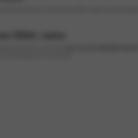
an de Ksa, komen er steeds meer iDEAL casino’s op de Nederlan
een
iDEAL
casino
 gratis proberen) moet je eerst
een account aanmaken bij een
t een aantal gegevens in, waaronder: