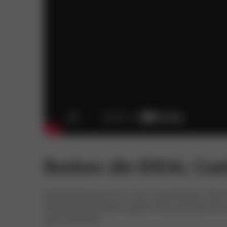
Banken die
iDEAL
Casi
Nederland huisvest een enorm aantal banken. Niet 
Nederlands gokmarkt reguleert kan je bij ieder Ks
gaan aanbieden.