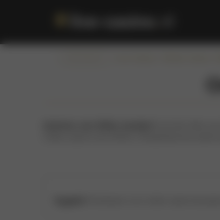
Live Casino
Online Casino
Ad Disclosure
O
Goksites met iDEAL betalen?
Lees hier alles ove
Online casino’s met iDEAL in Nederland een snelle 
Opgelet!
Deelname voor online casino bonusse