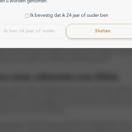
en u worden genomen.
ieerd? Dan staat het direct op je account bij het online casino. 
Ik bevestig dat ik 24 jaar of ouder ben
Ik ben 24 jaar of ouder
Sluiten
o’s
 denk uit ons leven, daarom zou het natuurlijk gemakkelijk zijn 
een zijn de icoontjes natuurlijk wat kleiner op een tablet of mo
oopt en niet ergens een nulletje teveel heb ingevuld.
ino laten uitbetalen met iDEAL
 opnemen. Heb je geld gewonnen in een van de casinospellen, d
het betaalmenu in jouw iDEAL casino en kies dan voor de optie 
ames die voor jou beschikbaar zijn. Meestal is bank transfer de 
gegeven met je iDEAL-betaling.
bevestig. Zodra het casino de transfer bevestigd heeft, zullen 
ld binnen is. Vergeet niet dat banken in het weekend en op so