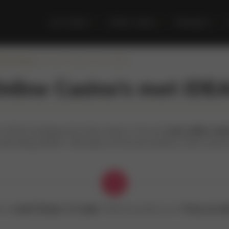
Live Casino
Online Casino
Bonussen
Betalingen
Online Casino’s met iDEAL
nline Casino’s met iDE
r iDEAL betalingen bij online casino’s. Hoe je bij
een online cas
uitbetaling hebben. Natuurlijk ook de betrouwbare online casino
n is
vanaf 24 jaar of ouder.
Wat kost gokken jou?
Stop op tij