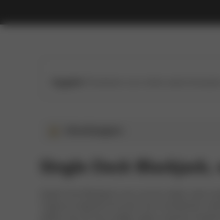
Opgelet!
Deelname voor online casino bonussen
Inhoudsopgave
Single Deck Blackjack, 
Single Deck Blackjack is een van de oudste casino s
Tegenwoordig kent het spel vele verschillende varian
danken aan de eenvoudige regels, waardoor beginne