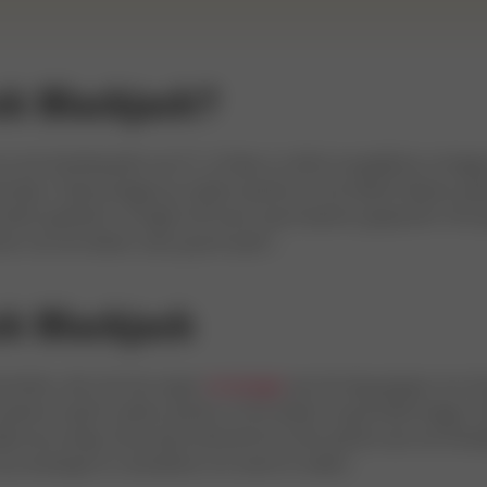
ck Blackjack?
om een ​​handwaarde van 21, of daar zo dicht mogelijk bij, te kri
chap. Daarna krijgen jij, andere spelers en de dealer kaarten ge
en gedeeld. Je krijgt zelf twee open kaarten gespeeld. Het spel 
nen van de dealer, als je goed oplet…
k Blackjack
entellers, die met hun eigen
strategie
aan de slag gingen om te k
arten zijzelf, andere spelers of de dealer nog konden krijgen. Bi
ijk eenvoudig. Als je bijvoorbeeld met drie spelers aan een blackj
en je strategie te veranderen om winst te maken.