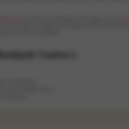
nline casino
bij Single Deck Blackjack, is het laagste van alle
cas
veel winst maken met Single Deck Blackjack. Met een simpele bas
el je het spel nou eigenlijk?
lackjack Casino's
ngle Deck Blackjack
t Nederlandstalige dealers
dere Bonussen