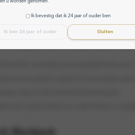
en u worden genomen.
eck Blackjack
Ik bevestig dat ik 24 jaar of ouder ben
er de variant Single Deck Blackjack, wordt als zeer gunstig besc
nclusies trekken uit de reeds uitgedeelde kaarten, iets wat aanzi
Ik ben 24 jaar of ouder
Sluiten
an het kaartspel altijd gelijk is – 52 kaarten met 13 verschillen
s om hun strategie met succes toe te passen, waardoor ze betere
inder dan 2% is, wat neerkomt op een gemiddeld verlies van € 2 v
steem kun je je winkansen vergroten en het huisvoordeel verder 
strategie volgt zo’n 0,5% van het huisvoordeel afsnoepen.
ysieke casino's goede resultaten op, omdat de kaarten, in vergelij
ck Blackjack