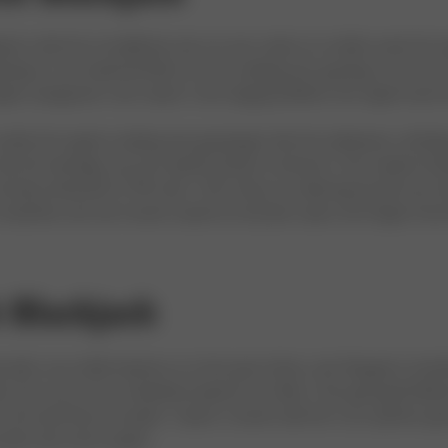
k is dat het moeilijk kan zijn om een ​​casino te vinden waar h
g is voor kaartentellers en als zodanig niet gunstig is voor het ‘
regels, aangezien veel casino's de neiging hebben de regels naar
dat de regels zodanig zijn gewijzigd, dat de winkansen volled
e de strategie van een speler kunnen verstoren. Een andere bel
van bijvoorbeeld 0,15% naar 1,5%. Als je er rekening houdt met 
t misschien niet de moeite waard om bij dat casino de Single Deck
 Blackjack
en van welke kaarten er in het spel zitten, niet illegaal is, betek
en als ze je ervan verdenken kaarten te tellen. Dat gezegd hebb
het spel bij te houden. Casino's weten dat het voor spelers gem
nden aan extra regels.