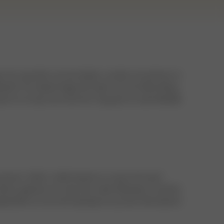
jgen ten opzichte van de dealer, zonder eroverheen te
deeld. De dealer krijgt één kaart met de afbeelding
is in al zijn eenvoud een vlug spel en aantrekkelijk
unnen ‘tellen’ welke kaarten er nog in het spel
j het gebruik van maar één enkel kaartspel, zoals bij
acktafel zit met één kaartspel en je kunt alle kaarten