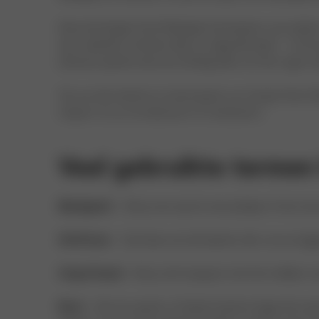
Als je bij Single Deck Blackjack de kaarten van ander
zijn, waardoor de kans dat je volgende kaart – of de
serieuze spelers dus een handig idee om hun ogen op
Nu we alle details en basisregels van Single Deck 
helpen om je winstkansen te verbeteren.
Veel gebruikte termen 
Blackjack!
– Als je een aas én een plaatje of een tien
Hit/Draw
– Op basis van de kaarten die voor je ligge
Stay/Stand
– Als je wilt stoppen met het trekken v
Bust
– Als een speler of dealer kaarten krijgt die sam