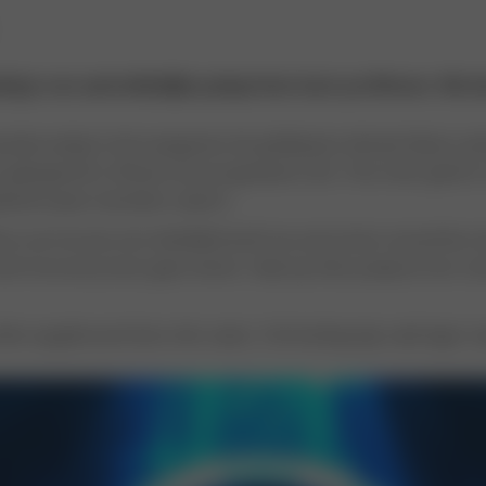
bij je van aantrekkelijke jackpotten kunt profiteren. We be
ulaire jackpot slots aangezien de geldprijzen alsmaar blijven 
an gekoppeld is oftewel een progressieve slot. Hoe meer geld er
eeld tussen meerdere casino’s.
 je van tevoren een duidelijk beeld van wat je kunt verwachten a
et hoeveel je kunt gaan winnen. Vaak zijn deze jackpots een veel
den opgebouwd door één casino. Het bedrag ligt vaak lager ve