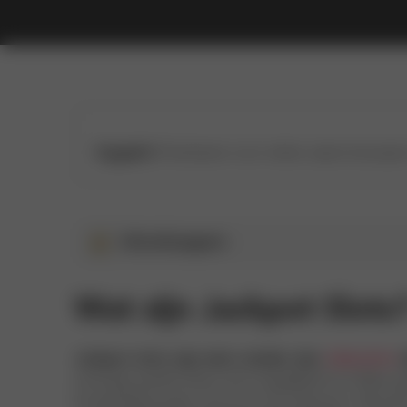
Opgelet!
Deelname voor online casino bonussen
Inhoudsopgave
Wat zijn Jackpot Slots
Jackpot slots zijn niets minder dan
videoslots
d
sommige spellen heb je de mogelijkheid om flinke gel
honderdduizenden euro’s tot wel miljoenen. Meestal 