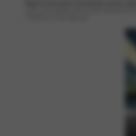
Mega Fortune heeft al honderden mensen miljo
casino. Deze gokkast heeft het rijke miljoinairsleven 
150.000 euro, maar stijgt snel!