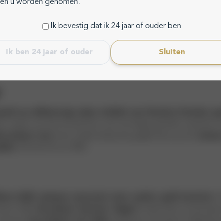
lots?
en u worden genomen.
Ik bevestig dat ik 24 jaar of ouder ben
edrag en deze loopt op in geval van een progressieve jack
zet. Meestal heeft elke
jackpot gokkast
een basisspel, waar je
 soort rad van fortuin waar je aan kan draaien, en je maakt soms oo
Ik ben 24 jaar of ouder
Sluiten
n kan je geluk niet meer op en ben je misschien miljonair!
r
paald op willekeurige wijze middels een Random Number g
 zorgt voor het produceren van toevallige getallen waardoor e
e jackpot slot
inzet maakt hierbij dus gelijke kans op het
winne
llen
rond de 96 tot 98%.
kens blijft oplopen naarmate meer spelers geld inzetten.
V
rdoor blijft
de jackpot alsmaar stijgen
totdat deze wordt gew