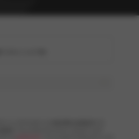
!
Gokken is vanaf
18+
[
]
en is er zelfs sprake van
meerdere jackpots
. Bij
rijzen
. Deze jackpotten kunnen oplopen vanaf
eden bij
gokkasten
. Het hoogste bedrag dat er ooit