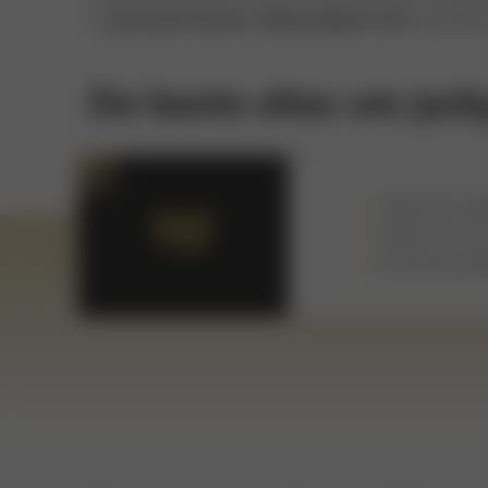
is g
ewonnen bij een online jackpot slot
was bijna 
De beste sites om jack
1
Speel heir Ja
Speel hier me
Heel veel an