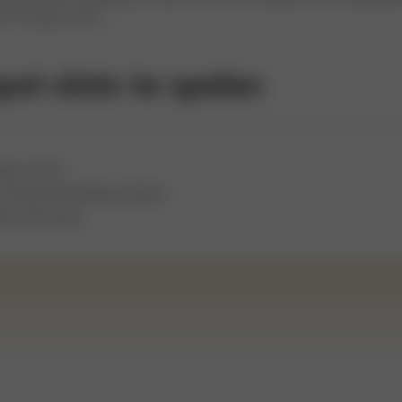
€19 miljoen euro.
pot slots te spelen
ckpot Slots
t Nederlandstalige dealers
dere Bonussen