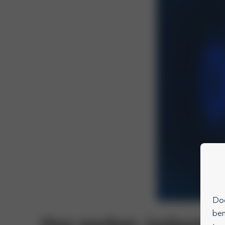
Doo
ben