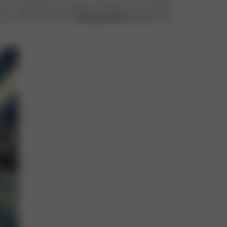
en is sindsdien niet weg te denken uit het online
en je vast ook blij. De
Mega jackpot
begint aan