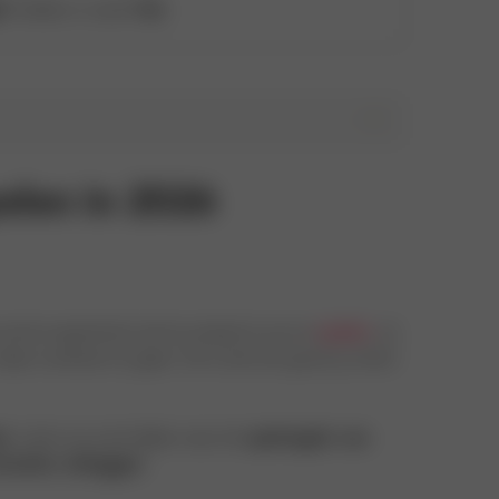
!
Gokken is vanaf
18+
[
]
elen in 2026
t enorm spannend, snel en simpel is om te
spelen
. Je
aar overheen te gaan. Dit is niet het geval, je doel
en
. Laten we eerst kijken naar de
spelregels van
tuaties uitleggen
.