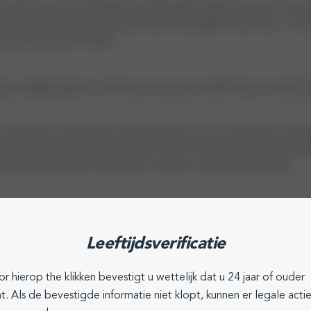
elers met een blackjack zijn uitbetaald, begint het spel. De spe
e vertellen hoeveel punten je kaarten bij elkaar waard zijn. In ee
 keuzes die je kunt maken:
dt je huidige kaarten. Dit doe je wanneer je denkt dat je voldo
de dealer. Dit betekent dat de dealer je een extra kaart zal gev
kaart de optie om door te gaan of om te stoppen zolang je niet
betekent dat je de ronde hebt verloren en je inzet kwijt bent.
iginele inzet en krijg je één kaart van de dealer. Daarna mag je 
neer je bijvoorbeeld 10 of 11 punten hebt. Er is een grote kans
Leeftijdsverificatie
d verdubbelen, maar in
Holland Casino
mag je bijvoorbeeld allee
r hierop the klikken bevestigt u wettelijk dat u 24 jaar of ouder
t. Als de bevestigde informatie niet klopt, kunnen er legale acti
n hebt, bijvoorbeeld twee Achten of een Koning en een Vrouw, D