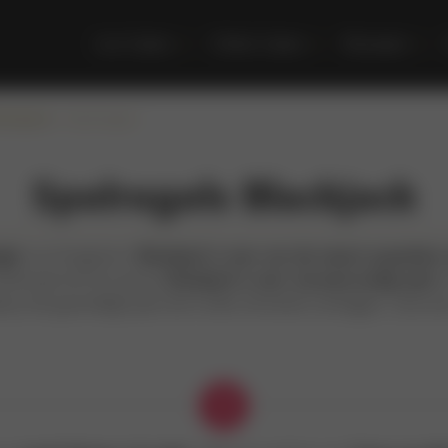
Live Casino
Online Casino
Bonussen
lackjack
Spelregels
Spelregels Blackjack
gie
voor beginners.
Blackjack is een van de meest populaire s
 helemaal niet het geval,
blackjack is een vrij eenvoudig spel
om
t je dit geweldige spel snel onder de knieën zal krijgen. Lees s