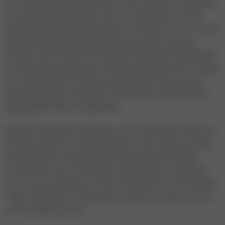
pot wordt bij dit spel gesplitst in een Hi en een Lo gedeelte.
De waarde van de kaarten in de Hi of High hand worden
hetzelfde berekend als bij Omaha of Hold’em. De Lo of Low
hand wordt gewoonlijk gespeeld met kaarten met een
waarde van 8 of lager. Een kwalificerende lage hand bestaat
uit vijf ongepaarde kaarten met een waarde van acht of lager.
Voor de low hand wordt de aas beschouwd als een lage
kaart (de laagste), terwijl het ook kan dienen als de hoogst
gerangschikte kaart in high hands.
Wanneer alle spelers weg gaan voor de showdown dan wint
de speler die een inzet heeft gedaan. Als er spelers zijn die
naar de laatste inzet gaan zullen de spelers hun kaarten
moeten laten zien. De handen worden daarna vergeleken
om te zien wie de beste “hoge” hand heeft en wie de beste
“lage” hand heeft, waarbij ieder de helft van de pot wint of
voor dezelfde persoon.