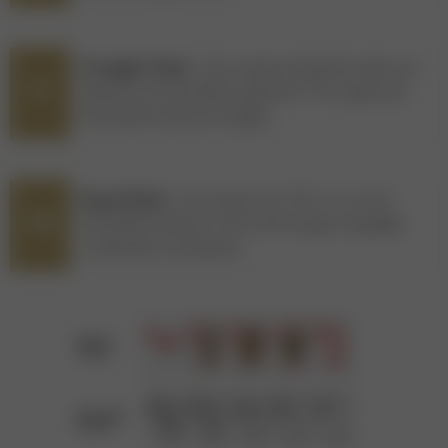
Straight Flush -
Een opeenvolgende reeks van
9
kaarten met dezelfde symbolen. De regels zijn
hetzelfde als bij de straight.
Royal Flash -
Een straat van 10-b-v-k-a met
10
hetzelfde symbool. Dit is de hoogst mogelijke
combinatie van kaarten.