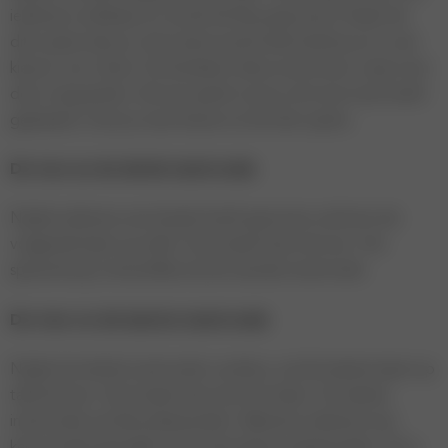
iedereen zichtbaar en wordt de flop genoemd. Naast de
drie opties die je in de eerste inzetronde had kun je nu ook
kiezen voor check. Dit betekent dat je niets inzet, maar toch
door mag spelen. Als een speler na jou toch een inzet heeft
geplaatst, moet je weer kiezen uit de drie opties.
De turn en de derde inzetronde
Nadat iedereen een besluit heeft genomen zal komt de
volgende kaart op tafel. Deze kaart heet de turn. Het
spelverloop is hetzelfde als de tweede inzetronde.
De river en de laatste inzetronde
Nadat de derde inzetronde voorbij is, zal de laatste kaart op
tafel komen. Deze kaart heet de river kaart. De laatste
inzetronde zal dan plaatsvinden. Wanneer iedereen een
keuze heeft gemaakt zal de showdown plaatsvinden. Dit is