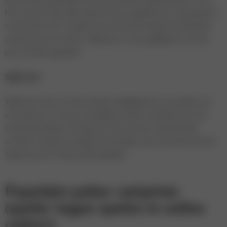
het moment dat elke speler dat overgebleven is zijn kaarten
moet laten zien. Degene met de beste kaartencombinatie
zal dan de pot winnen. Wanneer er een gelijkspel is zal de
pot worden gesplitst.
Split pot
Wanneer twee of meer spelers gelijkspelen is er sprake van
een split pot. De pot zal gelijk worden verdeeld over de
winnende spelers. Als de pot niet precies verdeeld kan
worden en geld overblijft zal dit gaan naar de speler die de
laatste inzet of raise heeft gedaan.
Populaire poker varianten
(speler tegen speler) in online
casino’s