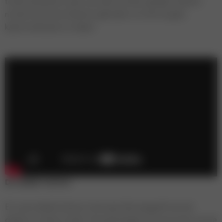
totaal vijf kaarten open op tafel worden gelegd. Spelers
moeten de zeven kaarten gebruiken om de hoogste
kaartcombinatie te maken.
De dealer button
Er is een dealer button in het spel dat aangeeft wie de
dealer is in deze ronde. Het spel begint met een inzet van de