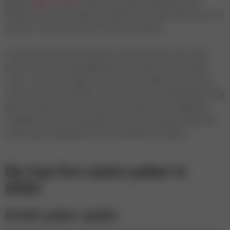
goed
online casino
zoeken en je daar aanmelden. We
hebben hiervan een lijstje gemaakt in ons tabel hierboven van
de top 10 casino’s waar je Live kunt pokeren.
Je kunt daarna direct beginnen met het spelen van online
poker. Het is wel belangrijk dat je een goed online casino
zoekt. Je kunt een kijkje nemen naar de aanbevolen online
casino’s van onze website. Deze casino’s zijn allemaal grondig
gecontroleerd door ons team van experts op eerlijkheid,
veiligheid en betrouwbaarheid. Ook kun je poker spelen bij
online poker aanbieders zoals Pokerstars of Unibet.
De top live casino poker in
2026
Gratis poker spelen