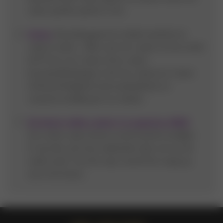
casino spellen spelen in Het...
Home
InhoudsopgaveLive dealer spellenLive
casino’s online – Wat is een live casino en hoe werkt
het?Over Live-Casino.nlLive casino
bonussenBetalingen in het live casinoLive Casino
SoftwareVeiligheid, betrouwbaarheid, en
verantwoordelijk spel Live dealer...
De beste online casino’s in augustus 2026!
Een online casino kiezen wordt steeds moeilijker.
Er zijn dan ook meer aanbieders dan ooit op de
markt actief. Dus dit roept vanzelf de vraag op,
wat is het beste...