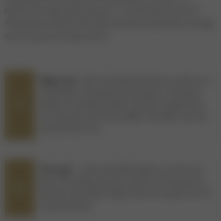
kaarten van laag naar hoog zijn: 2-10, Boer (b), Vrouw (v),
Koning (k) en Aas (a). We zullen de kaartcombinaties van laag
naar hoog op een rijtje zetten:
High card -
Vijf verschillende kaarten zonder een
combinatie. Als spelers beide geen combinatie
1
hebben van kaarten kijk je naar de hoogste kaart
van de speler. Als deze gelijk is dan kijk je naar de
tweede kaart enz.
One pair -
Twee dezelfde kaarten vormen een
paar. Eerst kijk je naar de waarde van het paar en
2
als deze hetzelfde is kijk je naar de waarde van de
volgende kaart.