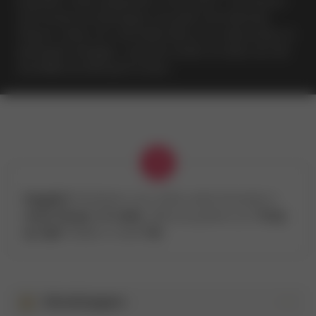
populaire online gokspellen in de wereld. Toch kennen
veel mensen de spelregels van poker niet helemaal.
Daarom zullen we in dit artikel alles over online poker en
spelregels uitleggen. Lees snel verder om alles over dit
wereldberoemde spel te leren.
Opgelet!
Deelname voor online casino bonussen is
vanaf 24 jaar of ouder.
Wat kost gokken jou?
Stop
op tijd!
Gokken is vanaf
18+
Inhoudsopgave
[
]