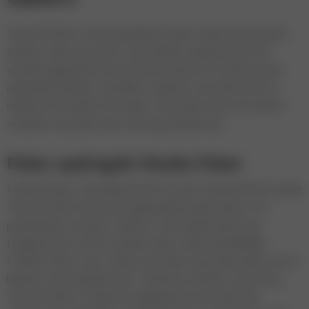
Texas Hold’em is de populairste poker variant bij de poker
spelers, maar toch zijn er ook andere varianten die veel
worden gespeeld over de hele wereld. De meeste grote
pokersites bieden verschillen varianten van poker aan om
iedereen tevreden te houden. Hieronder zie je een aantal
varianten van poker die veel erg populair zijn.
Poker spelregels Omaha Poker
Omaha Poker, ook bekend als Pot Limit Omaha (PLO) is naast
Texas Hold’em de meest gespeelde pokervariant. De
populariteit van deze variant is in de laatste jaren erg
toegenomen en het is steeds vaker online beschikbaar.
Omaha Poker is een variant van poker waar elke speler met 4
kaarten in hun handen start. Ook hier worden er net als bij
Texas Hold’em 5 kaarten uitgedeeld op de tafel die