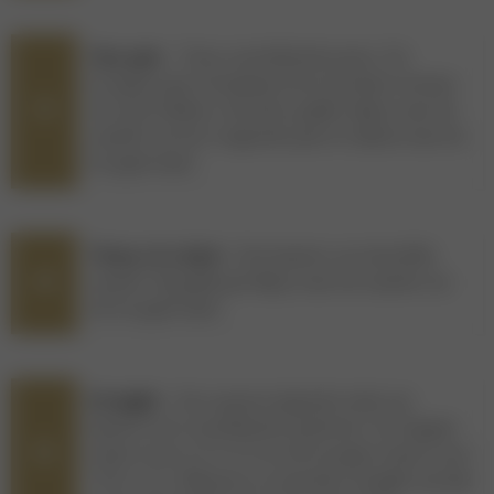
Two pair -
Twee verschillende paren. De
hoogste paar is beslissend als meerdere mensen
3
two pair hebben. Als deze gelijk is kijk je naar de
waarde van het volgende paar en daarna naar de
hoogste kaart.
Three of a kind -
Drie kaarten van dezelfde
4
waarde. Bij gelijk spel kijk je naar de waarde van
de hoogste kaart.
Straight -
Een opeenvolgende reeks van
kaarten met verschillende symbolen. De laagste
5
straat is een a-2-3-4-5 en de hoogste straat is een
10-b-v-k-a. Wanneer er meerdere straights zijn kijk