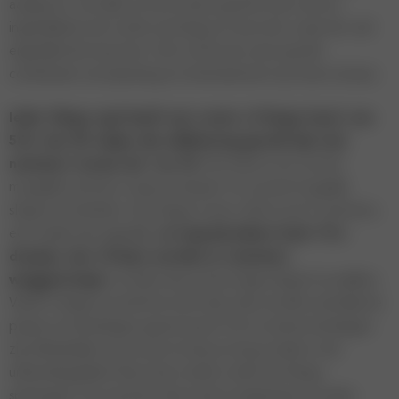
aangeven. Het lijkt om het eerste gezicht wat veel en
ingewikkeld, de combi van bingo en een slot, maar het valt
eigenlijk heel erg mee. Het is echt een zeer goede
combinatie van spanning en entertainment op twee niveaus.
Ieder Slingo spel heeft een raster of bingo kaart van
5×5, dus 25 vakjes die willekeurig gevuld zijn met
nummers tussen de 1 en 75.
Het doel is om zoveel
mogelijk nummers ‘weg te strepen’ en zoveel mogelijk
slingo’s te behalen. Een slingo is een volle rij van 5 nummers,
een winlijn dus eigenlijk.
Je mag bij iedere inzet 10 x
draaien, dus 10 keer worden er nummers
weggestreept.
Je hebt dus al snel enige slingo’s te pakken.
Vanaf 5 slingo’s wordt het echt leuk, dan worden namelijk de
prijzen en betalingen geactiveerd. De te winnen bedragen
zijn afhankelijk van je inzet en kan je terug vinden in de
uitbetalingstabel die je kan vinden onder de Slingo
spelregels. De nummers die je kunt wegstrepen worden