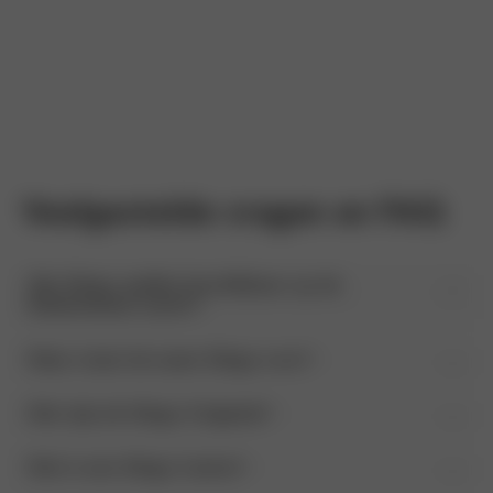
Veelgestelde vragen en FAQ
Zijn Slingo spellen beschikbaar op de
Nederlandse markt?
Waar staat de naam Slingo voor?
Wat zijn de Slingo Originals?
Wat is een Slingo Casino?