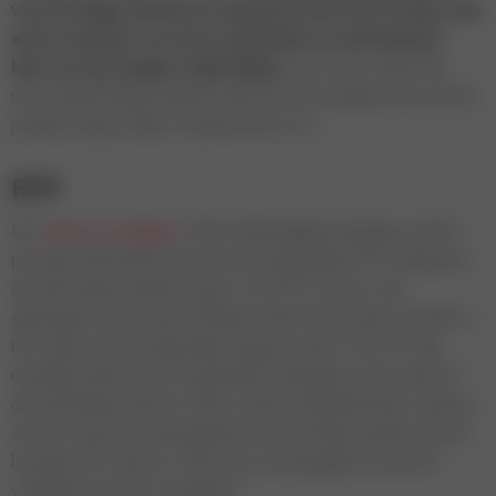
van de slingo features en geven je een extra draai, dus
extra nummers en extra symbolen en automatisch
kans op een hogere uitbetaling.
Hoe mooi is dat! Een
mooi aantal Slingo spellen heeft ook een jackpot die valt als
je kaart, bingo raster of speelveld vol is.
RTP
De
return to player
of het uitkeringspercentage verschil
per spel. We kunnen dus niet een bepaalde RTP toekennen
aan alle Slingo spellen samen. De RTP vind je in de
spelregels van het spel. Behalve dat het per spel verschilt, is
het vaak ook een bepaalde range per spel. De RTP ligt
namelijk vaak aan de te gebruiken strategie van het spel of
de instellingen die per online casino lichtelijk kunnen variëren.
Je bent vast wel nieuwsgierig naar die Slingo spellen die de
hoogste RTP geven. Ik ben op zoek gegaan en kan het
volgende hierover meedelen: