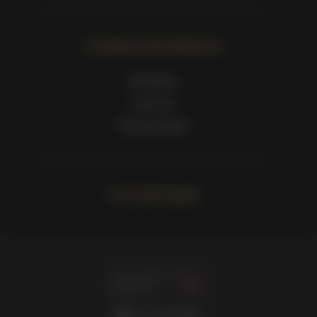
OVERIGE INFORMATIE
Disclaimer
Over ons
Privacy beleid
TOP PARTNERS