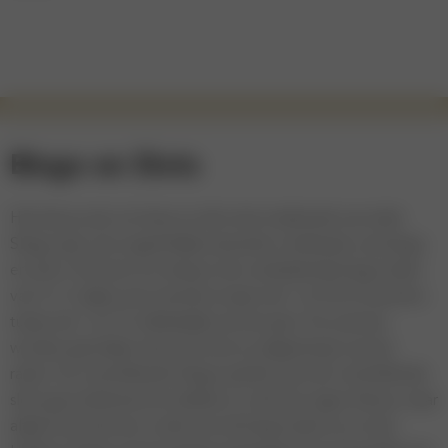
Bingo en Slots
Hier kan je niet om heen en dit is het trademark van ieder
Slingo spel, de ongelofelijk winnende combinatie van bingo
en slots. Dit komt tot uiting in de overbekende bingo-kaart
van 5 x 5 vakjes met nummers tussen de 1 en 90 of nummers
tussen de 1 en 75, afhankelijk van het spel. De nummer
worden getrokken door het slot en afgestreept op het
raster. De verschillende Slingo spellen zijn met verschillende
slots gecombineerd en hebben zo elk een eigen thema, maar
altijd is het dus een combi van de bingo kaart en en slot.