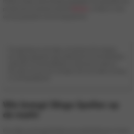
Hierbij is Slingo samenwerking aangegaan met bepaalde slot
producenten zoals bijvoorbeeld
Netent
, en liften zo mee
op de populariteit van een bepaald slot.
De spanning om een rijtje vol nummers af te strepen,
een slingo genaamd, gecombineerd met de herkenbare
symbolen en functionaliteiten zoals bonus rondes en
free spins van een slot, brengen echt een unieke ervaring
en veel speelplezier.
Wie brengt Slingo Spellen op
de markt
Een stukje van de geschiedenis was reeds hierboven te lezen.