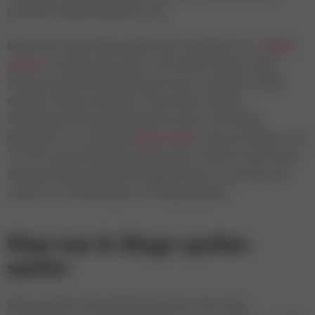
technisch onderscheidend te zijn.
Buiten de online Slingo spellen die via internet en in
online
casino’s
te spelen zijn, zijn er ook andere Slingo versies.
Deze kan je bijvoorbeeld spelen op je computer zonder
internet of op je mobieltje. Tevens zijn er fysieke
slotmachines hierop gebaseerd en zijn er ook Slingo
kraskaarten. Er is zelfs een
game show
versie van Slingo voor
TV. Dit is op de Filipijnen opgenomen in 2007 en later werd
dit geproduceerd in de Verenigde Staten. Er zijn dus vele
versies voor de liefhebber van Slingo Spellen.
Waar kan ik Slingo spellen
spelen
Slingo spellen wil je uiteraard spelen in een veilig,