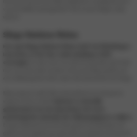
niet zijn als wij niet een lekker slingende en swingende top 3
voor je hadden samengesteld. Here we go Slingers, sling
with us!
Slingo Rainbow Riches
Het spel Slingo Rainbow Riches heeft de Whichbingo’s
Innovation of the Year onderscheiding in 2018
ontvangen.
En dat is niet voor niks! Dit populaire spel staat
niet voor niets vaak vooraan in de rij van Slingo spellen van
een willekeurig Ksa online casino dat samenwerkt met Slingo.
Maar waarom is dat? Wat is kenmerkend voor dit spel en
waarom is het zo leuk?
Iedereen is natuurlijk
gecharmeerd van een leprechaun; het Ierse
mythologische wezentje dat altijd grappig en vrolijk is.
En gecombineerd met het frisse groen, het klavertje voor
geluk en de regenboog waaronder je misschien wel een pot